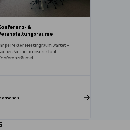
Konferenzräume!
r ansehen
6
irtschaft und Energie