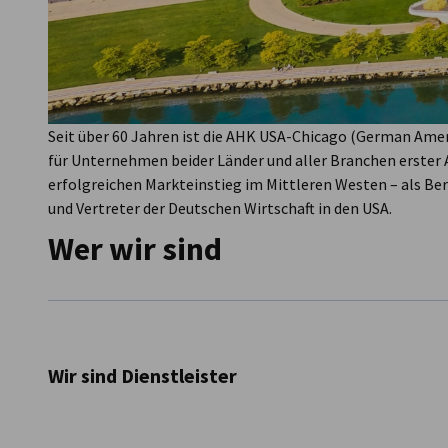
und Vertreter der Deutschen Wirtschaft in den USA.
Wer wir sind
Wir sind Dienstleister
Möchten Sie in den Mittleren Westen expandieren oder Ihr
Amerikanische Handelskammer (AHK USA Chicago) ist Ihr P
Wir bieten fundierte Entscheidungsgrundlagen und entwick
Wir sind eine Mitgliederorganisation
Unternehmen.
Mit langjähriger Erfahrung im deutsch-amerikanischen H
Mit mehr als 600 Mitglieder deutscher und amerikanischer
Brachenwissen sowie interkultureller Kompetenz sind wir 