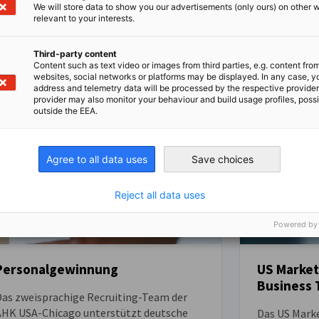
We will store data to show you our advertisements (only ours) on other 
relevant to your interests.
Third-party content
Content such as text video or images from third parties, e.g. content fro
websites, social networks or platforms may be displayed. In any case, y
address and telemetry data will be processed by the respective provider
provider may also monitor your behaviour and build usage profiles, poss
outside the EEA.
US Market
Personalgewinnung
Business 
Agree to all data uses
Save choices
Das zweisprachige Recruiting-Team der
AHK USA-Chicago unterstützt deutsche
Das US Marke
Unternehmen bei der Einstellung
kompaktes Bu
Reject all data uses
ualifizierter Talente in den USA – wir
das deutsch
übertragen Ihre Werte und Strukturen in
Zeit das not
Powered by
den US-amerikanischen Kontext, um
erfolgreiche
nachhaltigen Erfolg zu gewährleisten.
vermittelt. 
sowohl als 
etablierte U
Startup Boo
r ansehen
Mehr ansehen