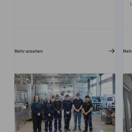
vorherige
nächste
Personalentwicklung in den USA
Die AHK USA-Chicago unterstützt
amerikanische und deutsche Unternehmen
in den USA sowie internationale Firmen bei
der Einführung und Organisation dualer
B