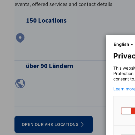
über 90 Ländern
English
Privac
OPEN OUR AHK LOCATIONS
This websi
Protection
Unsere Dienstleistungen für Mark
consent to
Learn more