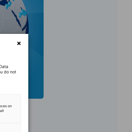
 Data
ou do not
ences on
all