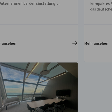
Expansion in
Konferenz- &
Veranstaltungsräume
Ihr perfekter Meetingraum wartet –
uchen Sie einen unserer fünf