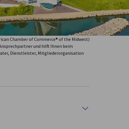
e Aktivitäten dort ausbauen? Die Deutsch-
artner für den erfolgreichen Markteinstieg.
eln eine maßgeschneiderte Strategie für Ihr
andel, umfassendem Markt- und
 Unternehmen sind wir bestens vernetzt und
nicht nur Ihr erster Ansprechpartner, sondern