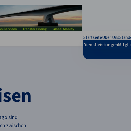
stellungen schließen
Startseite
Über Uns
Stand
Dienstleistungen
Mitgli
isen
ago sind
ch zwischen