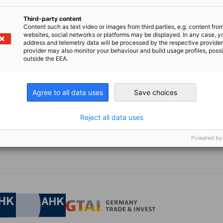
Third-party content
en Sie sich über unsere bevorstehenden Delegationen und P
Content such as text video or images from third parties, e.g. content fro
Flyer herunter.
websites, social networks or platforms may be displayed. In any case, y
address and telemetry data will be processed by the respective provider
provider may also monitor your behaviour and build usage profiles, poss
outside the EEA.
Agree to all data uses
Save choices
ngene Programme
Reject all data uses
 Sie unsere Programme, die in der Vergangenheit stattgef
Powered by
irtschaft und Energie
Industrie- und Handelskammer
Industrie- und Handelskammer
AHK.de
Germany Trade & In