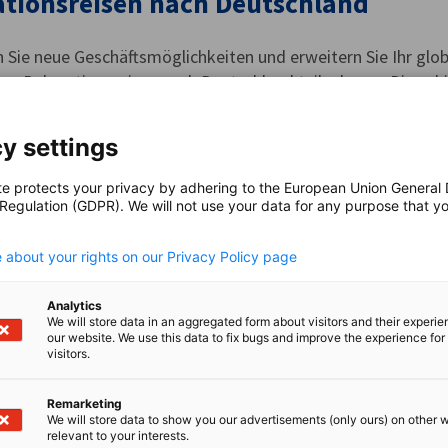
ationsreisen nach Deutschland
 Sie neue Geschäftsmöglichkeiten und erweitern Sie Ihr glo
 Delegationsreisen nach Deutschland teilnehmen. Diese bie
esichtigungen und Networking-Möglichkeiten...
y settings
te protects your privacy by adhering to the European Union General
- und Energiepartnerschaft zwische
 Regulation (GDPR). We will not use your data for any purpose that y
chland
.
 about your rights on our Privacy Policy page
ndshandelskammern (AHK) in den USA unterstützen gemei
rtner adelphi sowie der Renewables Academy (RENAC) das B
Analytics
We will store data in an aggregated form about visitors and their experi
schutz (BMWK) bei der Durchführung...
our website. We use this data to fix bugs and improve the experience for 
visitors.
Remarketing
We will store data to show you our advertisements (only ours) on other 
: Delegationen & Programme in 2026
relevant to your interests.