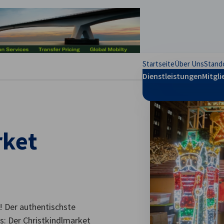
stellungen schließen
Startseite
Über Uns
Stand
Dienstleistungen
Mitgli
rket
! Der authentischste
s: Der Christkindlmarket