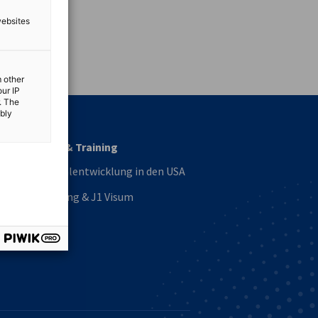
websites
vest
m other
our IP
. The
ibly
Talent & Training
Personalentwicklung in den USA
Recruiting & J1 Visum