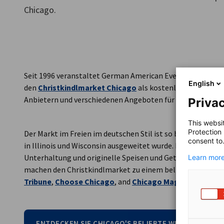
Chicago.
USA - Chicago
Seit 1996 veranstaltet German American Events, LLC, eine
English
den
Christkindlmarket Chicago
als kostenlose Veranstal
Anbietern und verschiedenen Angeboten für alle Altersgr
Privac
This websi
Protection
Der Markt im Freien im deutschen Stil ist so beliebt, dass
consent to
in Illinois und Wisconsin ausgeweitet wurde. Das einzigarti
Unterhaltung und originelle Speisen und Getränke wie der
Learn more
machen den Christkindlmarket zu einem beliebten Ziel, ü
Tribune
,
Choose Chicago
, and
Chicago Magazine
berich
ENTDECKEN SIE CHICAGO'S BELIEBTE WEIHNACHTST