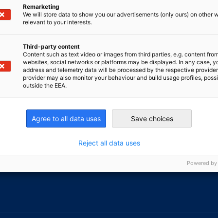
Remarketing
We will store data to show you our advertisements (only ours) on other 
irtschaft und Energie
relevant to your interests.
Industrie- und Handelskammer
Industrie- und Handelskammer
AHK.de
Germany Trade & In
Third-party content
Content such as text video or images from third parties, e.g. content fro
websites, social networks or platforms may be displayed. In any case, y
address and telemetry data will be processed by the respective provider
provider may also monitor your behaviour and build usage profiles, poss
outside the EEA.
tgliedschaft
Martkeintritt
tglieder
US Market Entry Bootcamp –
Agree to all data uses
Save choices
Business Training USA
tglied werden & Ihre Vorteile
Messen
Reject all data uses
Powered by