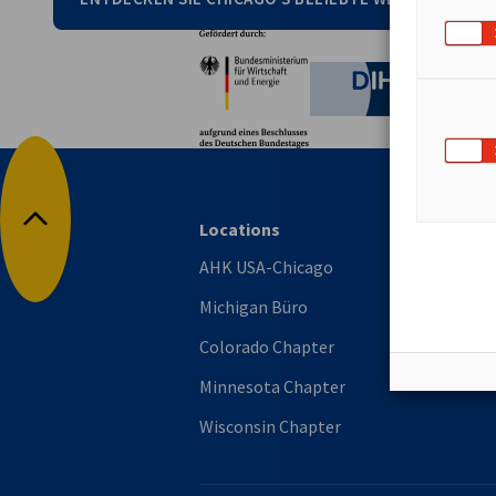
Partner
Bundesministerium für W
Deutsche 
Locations
Mi
Nach oben
AHK USA-Chicago
Mi
Michigan Büro
Mi
Colorado Chapter
Minnesota Chapter
Wisconsin Chapter