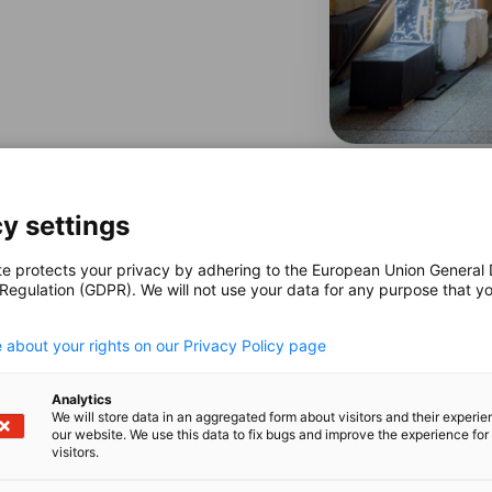
 Tochtergesellschaft der AHK USA-Chicago,
tung mit internationalen und lokalen
uppen.
y settings
te protects your privacy by adhering to the European Union General
 Regulation (GDPR). We will not use your data for any purpose that y
 er in der Vergangenheit auf mehrere Standorte
.
ge Einkaufserlebnis, die fröhliche Live-
 aus Deutschland importierte Glühwein
 about your rights on our Privacy Policy page
ber das auch große Medien wie
Chicago
ten.
Analytics
We will store data in an aggregated form about visitors and their experi
our website. We use this data to fix bugs and improve the experience for 
visitors.
RADITION