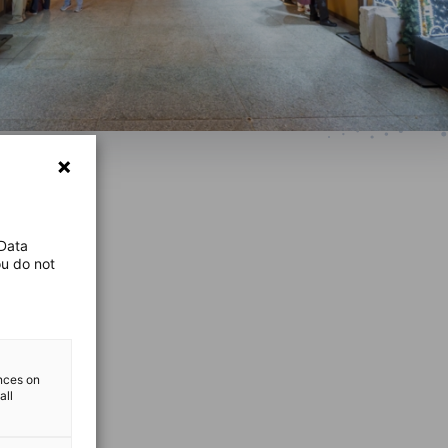
 Data
ou do not
ences on
all