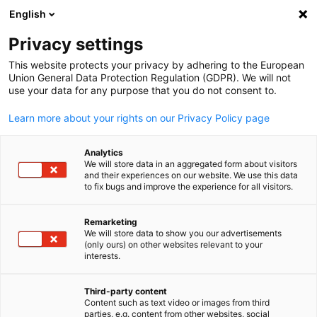
WERBUNG
English
Ein
Privacy settings
This website protects your privacy by adhering to the European
Union General Data Protection Regulation (GDPR). We will not
use your data for any purpose that you do not consent to.
Suche öffnen
Navi
Learn more about your rights on our Privacy Policy page
Analytics
We will store data in an aggregated form about visitors
and their experiences on our website. We use this data
to fix bugs and improve the experience for all visitors.
Remarketing
We will store data to show you our advertisements
(only ours) on other websites relevant to your
German
interests.
© Olga/Adobe Stock
Messen
Third-party content
Content such as text video or images from third
parties, e.g. content from other websites, social