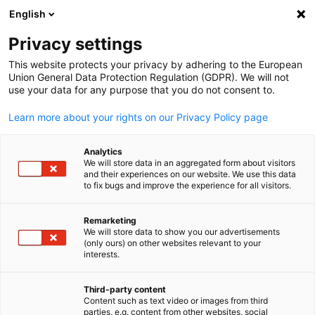
WERBUNG
English
Ein
Privacy settings
This website protects your privacy by adhering to the European
Union General Data Protection Regulation (GDPR). We will not
use your data for any purpose that you do not consent to.
Suche öffnen
Navi
Learn more about your rights on our Privacy Policy page
Analytics
We will store data in an aggregated form about visitors
and their experiences on our website. We use this data
to fix bugs and improve the experience for all visitors.
Remarketing
We will store data to show you our advertisements
(only ours) on other websites relevant to your
German
interests.
© Sergey Nivens/Adobe Stock
Marketing & Lokalisierung
Third-party content
Content such as text video or images from third
parties, e.g. content from other websites, social