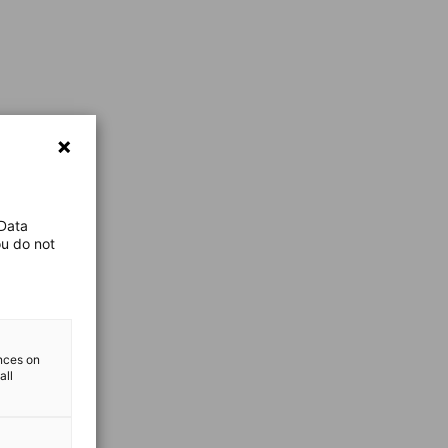
 Data
ou do not
ences on
all