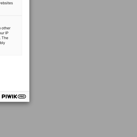
websites
m other
our IP
. The
ibly