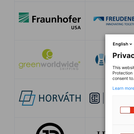
English
Privac
This websi
Protection
consent to
Learn more