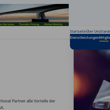
stellungen schließen
Startseite
Über Uns
Stand
Dienstleistungen
Mitgli
onal Partner alle Vorteile der
SA.