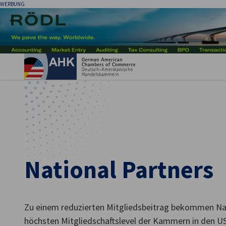
WERBUNG
Ein
National Partners
German
Zu einem reduzierten Mitgliedsbeitrag bekommen Nati
höchsten Mitgliedschaftslevel der Kammern in den U