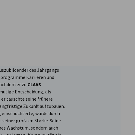
uszubildender des Jahrgangs
gsprogramme Karrieren und
achdem er zu
CLAAS
 mutige Entscheidung, als
er tauschte seine frühere
langfristige Zukunft aufzubauen.
 einschüchterte, wurde durch
 seiner größten Stärke. Seine
sches Wachstum, sondern auch