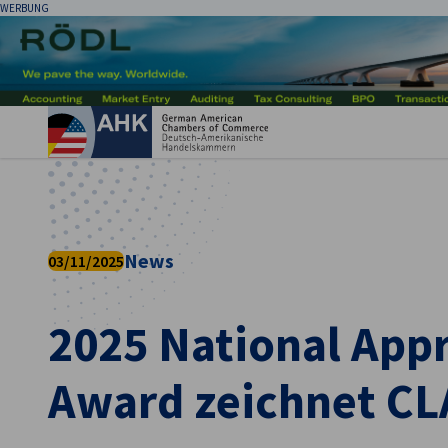
WERBUNG
Ein
News
03/11/2025
2025 National App
German
Award zeichnet CL