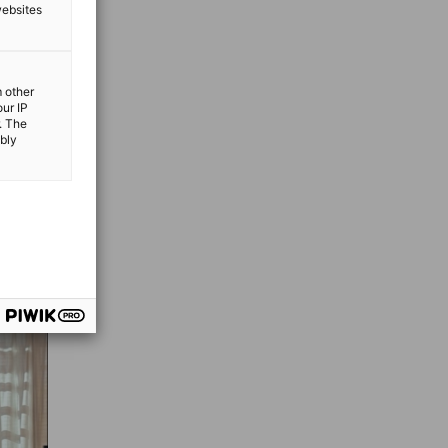
websites
m other
our IP
. The
ibly