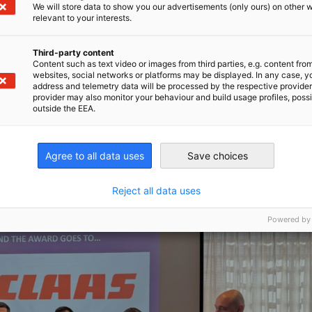
We will store data to show you our advertisements (only ours) on other 
Wir sind stolz darauf, die Zukunft der
relevant to your interests.
Fachkräften die Werkzeuge und Erfahrungen
Third-party content
Content such as text video or images from third parties, e.g. content fro
websites, social networks or platforms may be displayed. In any case, y
address and telemetry data will be processed by the respective provider
enticeship Conference
in Washington, DC,
provider may also monitor your behaviour and build usage profiles, poss
outside the EEA.
Agree to all data uses
Save choices
Reject all data uses
Powered by