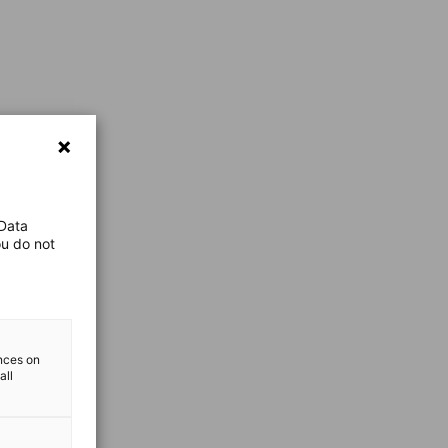
 Data
ou do not
ences on
all