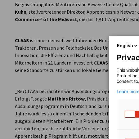
Begeisterung ihrer Mentoren sind Beweise für die Qualitä
Kuhn
, stellvertretender Direktor, Apprenticeship Network
Commerce® of the Midwest
, die das ICATT Apprenticesh
CLAAS
ist einer der weltweit führenden Hersteller von La
English
Traktoren, Pressen und Feldhäcksler. Das Unternehmen ist
Innovation, die Effizienz und Nachhaltigkeit in der Landwi
Privac
Mitarbeitern in 21 Ländern investiert
CLAAS
kontinuierlich
seine Standorte zu stärken und lokale Gemeinschaften zu 
This websi
Protection
consent to
„Bei CLAAS betrachten wir Ausbildungsprogramme als wese
Learn more
Erfolgs“, sagte
Matthias Ristow
, Präsident von
CLAAS Om
Ausbildungsprogramm in Deutschland kurz nach der Gründu
Jahre wurde es zu einem entscheidenden Erfolgsfaktor – d
ausgebildeten Mitarbeitern. Ein Pionier zu sein und das
anzubieten, brachte zahlreiche Vorteile für CLAAS und O
Apprenticeship Program hilft uns, motivierte Menschen zu