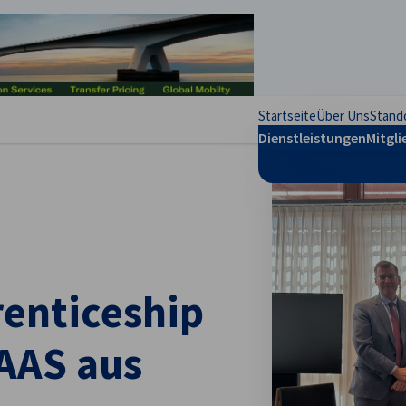
stellungen schließen
Startseite
Über Uns
Stand
Dienstleistungen
Mitgli
renticeship
AAS aus