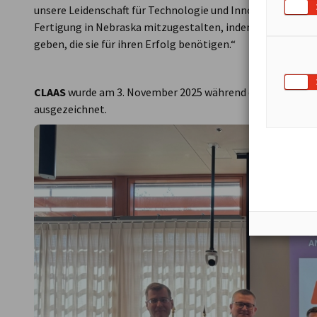
unsere Leidenschaft für Technologie und Innovation teilen. 
Fertigung in Nebraska mitzugestalten, indem wir jungen 
geben, die sie für ihren Erfolg benötigen.“
CLAAS
wurde am 3. November 2025 während der
GACC Appr
ausgezeichnet.