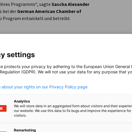
t ihres Programms“, sagte
Sascha Alexander
s bei der
German American Chamber of
ip Program entwickelt und betreibt.
ndmaschinen, darunter Mähdrescher,
 bekannt für seine technische Exzellenz und
rtschaft weltweit vorantreiben. Mit über 12.000
y settings
 in die Entwicklung seiner Belegschaft, um
unterstützen.
te protects your privacy by adhering to the European Union General
 Regulation (GDPR). We will not use your data for any purpose that y
.
ntlichen Bestandteil unseres langfristigen
 about your rights on our Privacy Policy page
aha Inc.
„Wir begannen das
ng von CLAAS im Jahr 1913, und im Laufe der
Analytics
We will store data in an aggregated form about visitors and their experi
ie kontinuierliche Versorgung mit gut
our website. We use this data to fix bugs and improve the experience for 
 ICATT-Ausbildungsprogramm in Nebraska
visitors.
maha. Unsere Partnerschaft mit dem ICATT
 gewinnen, auszubilden und zu halten, die
Remarketing