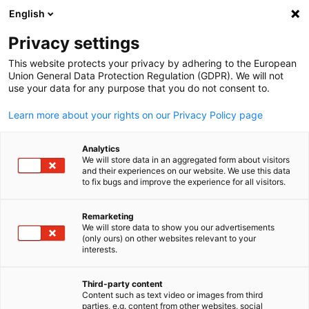
WERBUNG
English
Ein
Privacy settings
This website protects your privacy by adhering to the European
Union General Data Protection Regulation (GDPR). We will not
use your data for any purpose that you do not consent to.
Suche öffnen
Navi
Learn more about your rights on our Privacy Policy page
Analytics
We will store data in an aggregated form about visitors
and their experiences on our website. We use this data
to fix bugs and improve the experience for all visitors.
Remarketing
We will store data to show you our advertisements
(only ours) on other websites relevant to your
German
interests.
Event
21/11/2025
Third-party content
Content such as text video or images from third
CO Chapter: Denver
parties, e.g. content from other websites, social