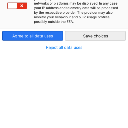
networks or platforms may be displayed. In any case,
Christkindlmarket
your IP address and telemetry data will be processed
USA - Chicago
by the respective provider. The provider may also
monitor your behaviour and build usage profiles,
possibly outside the EEA.
21. November - 23. Dezember 2025
Veranstaltungsdetails
Agree to all data uses
Save choices
Reject all data uses
Beginn:
21.11.2025
Ende:
23.12.2025
Standort:
Auraria Campus 1201 5th St, Denver, CO
80204
Sprache:
Englisch
Teilnahmegebühr:
Kostenlos; für die Öffentlichkeit
zugänglich
Der Denver Christkindlmarket ist ein authentischer
Weihnachtsmarkt im deutschen Stil, auf dem lokale und
europäische Anbieter von Kunsthandwerk und
Lebensmitteln sowie jede Menge zauberhafte Unterhaltung
für alle geboten werden. Der Denver Christkindlmarket ist