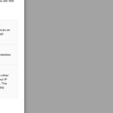
ou do not
ences on
all
websites
m other
our IP
. The
ibly