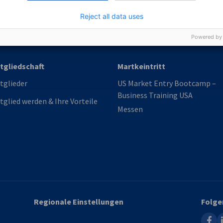
Germany Trade & In
Reject all data uses
Powered by
tgliedschaft
Martkeintritt
tglieder
US Market Entry Bootcamp –
Business Training USA
tglied werden & Ihre Vorteile
Messen
Regionale Einstellungen
Folge
faceb
l