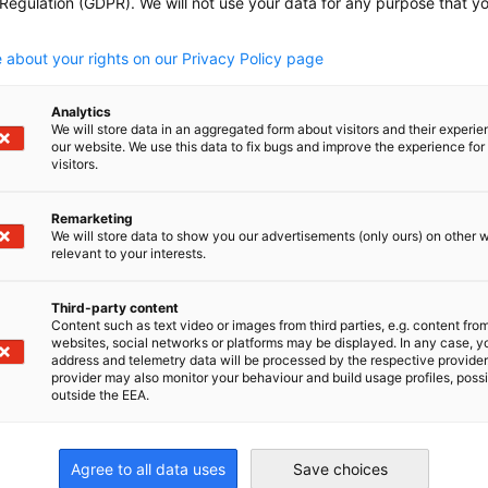
 Regulation (GDPR). We will not use your data for any purpose that y
ICATT Apprenticeship Program
.
Information Flyer
 about your rights on our Privacy Policy page
DOWNLOAD
Veröffentlicht: 05. Mai 2025 | Sprache:
Analytics
Englisch
We will store data in an aggregated form about visitors and their experi
our website. We use this data to fix bugs and improve the experience for 
PUBLIKATIONEN
TRAINING & AUSBILDUNG
visitors.
Remarketing
We will store data to show you our advertisements (only ours) on other 
relevant to your interests.
Hier herunterladen
Third-party content
Content such as text video or images from third parties, e.g. content fro
websites, social networks or platforms may be displayed. In any case, y
address and telemetry data will be processed by the respective provider
provider may also monitor your behaviour and build usage profiles, poss
outside the EEA.
irtschaft und Energie
Agree to all data uses
Save choices
Industrie- und Handelskammer
Industrie- und Handelskammer
AHK.de