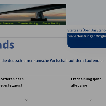
stellungen schließen
Startseite
Über Uns
Stand
Dienstleistungen
Mitgli
ads
 die deutsch-amerikanische Wirtschaft auf dem Laufenden. H
Sortieren nach
Erscheinungsjahr
neueste zuerst
alle Jahre
t